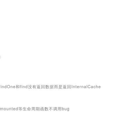
法
findOne和find没有返回数据而是返回InternalCache
组件mounted等生命周期函数不调用bug