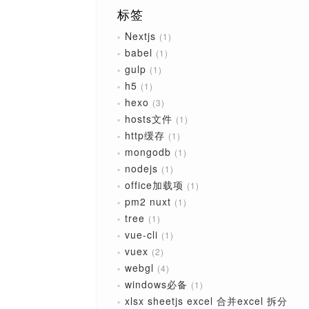
标签
Nextjs
1
babel
1
gulp
1
h5
1
hexo
3
hosts文件
1
http缓存
1
mongodb
1
nodejs
1
office加载项
1
pm2 nuxt
1
tree
1
vue-cli
1
vuex
2
webgl
4
windows必备
1
xlsx sheetjs excel 合并excel 拆分