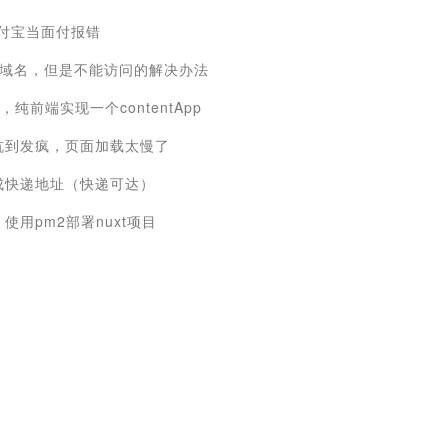
支付宝当面付报错
置了域名，但是不能访问的解决办法
项，纯前端实现一个contentApp
从入坑到发疯，页面加载太慢了
成快递地址（快递可达）
使用pm2部署nuxt项目